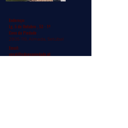
Endereço:
Lg. 5 de Outubro , 53 - 1º
Cova da Piedade
2805-119
, Almada, Setúbal
Email:
geral@cdcovapiedade.pt
© 2024 Departamento Comunicação
CDCP
Faz-te Sócio