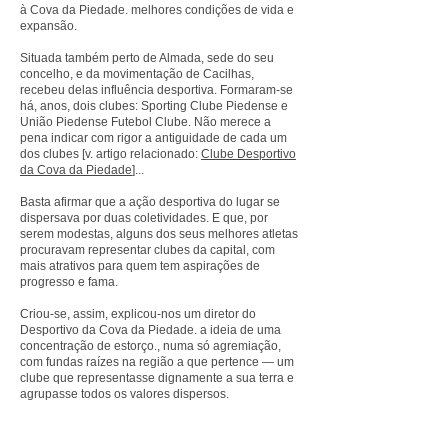
à Cova da Piedade. melhores condições de vida e
expansão.
Situada também perto de Almada, sede do seu
concelho, e da movimentação de Cacilhas,
recebeu delas influência desportiva. Formaram-se
há, anos, dois clubes: Sporting Clube Piedense e
União Piedense Futebol Clube. Não merece a
pena indicar com rigor a antiguidade de cada um
dos clubes [v. artigo relacionado:
Clube Desportivo
da Cova da Piedade
]...
Basta afirmar que a ação desportiva do lugar se
dispersava por duas coletividades. E que, por
serem modestas, alguns dos seus melhores atletas
procuravam representar clubes da capital, com
mais atrativos para quem tem aspirações de
progresso e fama.
Criou-se, assim, explicou-nos um diretor do
Desportivo da Cova da Piedade. a ideia de uma
concentração de estorço., numa só agremiação,
com fundas raízes na região a que pertence — um
clube que representasse dignamente a sua terra e
agrupasse todos os valores dispersos.