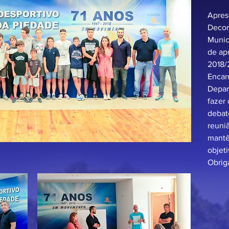
Apres
Decor
Munici
de ap
2018/2
Encar
Depar
fazer
debat
reuni
mantê
objeti
Obrig