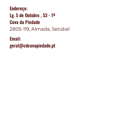
Endereço:
Lg. 5 de Outubro , 53 - 1º
Cova da Piedade
2805-119
, Almada, Setúbal
Email:
geral@cdcovapiedade.pt
© 2024 Departamento Comunicação
CDCP
Faz-te Sócio